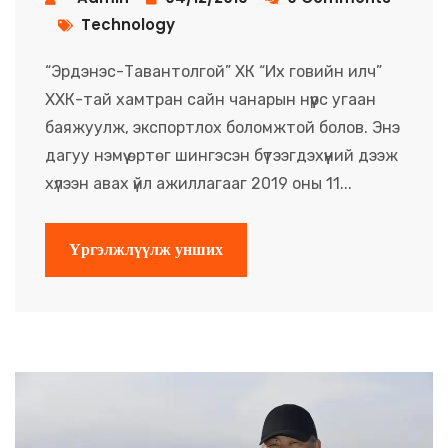
Technology
“Эрдэнэс-Тавантолгой” ХК “Их говийн илч”
ХХК-тай хамтран сайн чанарын нүүрс угаан
баяжуулж, экспортлох боломжтой болов. Энэ
дагуу нэмүү өртөг шингэсэн бүтээгдэхүүний дээж
хүлээн авах үйл ажиллагааг 2019 оны 11...
Үргэлжлүүлж унших