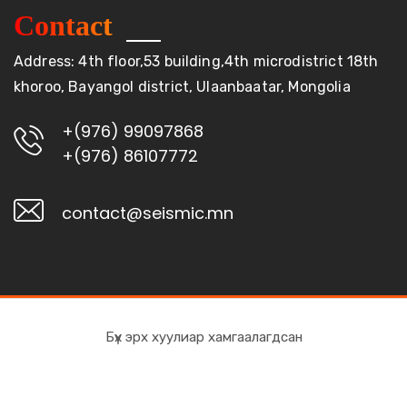
Contact
Address: 4th floor,53 building,4th microdistrict 18th
khoroo, Bayangol district, Ulaanbaatar, Mongolia
+(976) 99097868
+(976) 86107772
contact@seismic.mn
Бүх эрх хуулиар хамгаалагдсан
Вебсайтыг Asurethemes