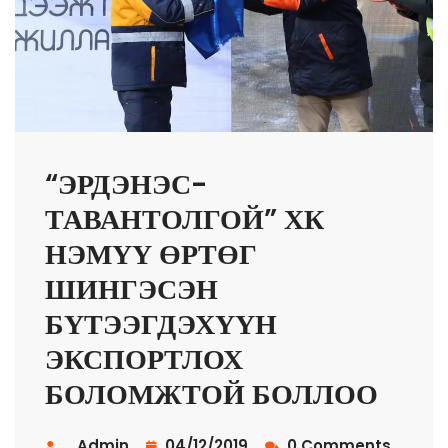
“ЭРДЭНЭС-
ТАВАНТОЛГОЙ” ХК
НЭМҮҮ ӨРТӨГ
ШИНГЭСЭН
БҮТЭЭГДЭХҮҮН
ЭКСПОРТЛОХ
БОЛОМЖТОЙ БОЛЛОО
Admin
04/12/2019
0 Comments