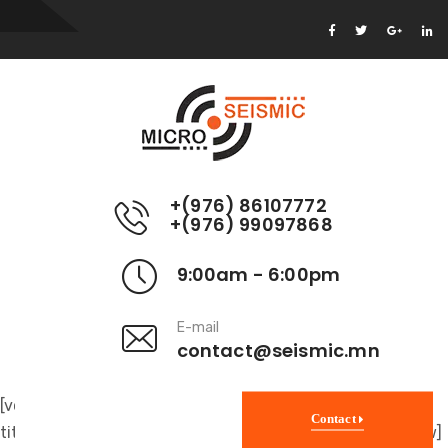
+(976) 86107772
+(976) 99097868
9:00am - 6:00pm
E-mail
contact@seismic.mn
[vc_row][vc_column][general_slider image=”13″
Contact
title=”Testimonials” home=”Home”][/vc_column][/vc_row]