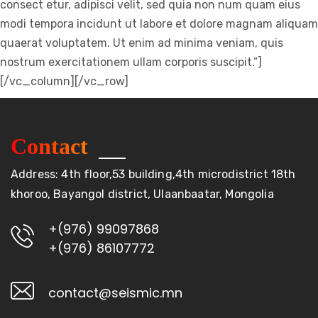
consect etur, adipisci velit, sed quia non num quam eius
modi tempora incidunt ut labore et dolore magnam aliquam
quaerat voluptatem. Ut enim ad minima veniam, quis
nostrum exercitationem ullam corporis suscipit.”]
[/vc_column][/vc_row]
Contact
Address: 4th floor,53 building,4th microdistrict 18th
khoroo, Bayangol district, Ulaanbaatar, Mongolia
+(976) 99097868
+(976) 86107772
contact@seismic.mn