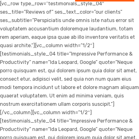
[vc_row type_row=”testimonials_style_04″
ses_title=”Reviews of” ses_text_color=”our clients”
ses_subtitle=”Perspiciatis unde omnis iste natus error sit
voluptatem accusantium doloremque laudantium, totam
rem aperiam, eaque ipsa quae ab illo inventore veritatis et
quasi archite.”][vc_column width=”1/2″]
[testimonials_style_04 title=”Impressive Performance &
Productivity” name=”Ida Leopard, Google” quote=”Neque
porro quisquam est, qui dolorem ipsum quia dolor sit amet,
consect etur, adipisci velit, sed quia non num quam eius
modi tempora incidunt ut labore et dolore magnam aliquam
quaerat voluptatem. Ut enim ad minima veniam, quis
nostrum exercitationem ullam corporis suscipit.”]
[/vc_column][vc_column width=”1/2″]
[testimonials_style_04 title=”Impressive Performance &
Productivity” name=”Ida Leopard, Google” quote=”Neque
porro quisquam est, qui dolorem ipsum quia dolor sit amet,