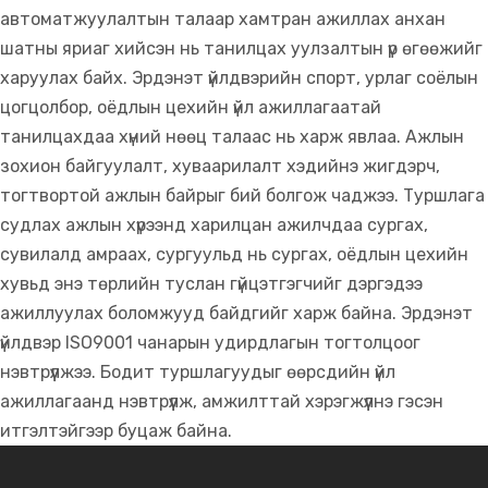
автоматжуулалтын талаар хамтран ажиллах анхан
шатны яриаг хийсэн нь танилцах уулзалтын үр өгөөжийг
харуулах байх. Эрдэнэт үйлдвэрийн спорт, урлаг соёлын
цогцолбор, оёдлын цехийн үйл ажиллагаатай
танилцахдаа хүний нөөц талаас нь харж явлаа. Ажлын
зохион байгуулалт, хуваарилалт хэдийнэ жигдэрч,
тогтвортой ажлын байрыг бий болгож чаджээ. Туршлага
судлах ажлын хүрээнд харилцан ажилчдаа сургах,
сувилалд амраах, сургуульд нь сургах, оёдлын цехийн
хувьд энэ төрлийн туслан гүйцэтгэгчийг дэргэдээ
ажиллуулах боломжууд байдгийг харж байна. Эрдэнэт
үйлдвэр ISO9001 чанарын удирдлагын тогтолцоог
нэвтрүүлжээ. Бодит туршлагуудыг өөрсдийн үйл
ажиллагаанд нэвтрүүлж, амжилттай хэрэгжүүлнэ гэсэн
итгэлтэйгээр буцаж байна.