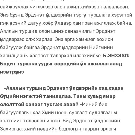
сайжруулах чиглэлээр олон ажил хийхээр төлөвлөсөн.
Энэ бүхэнд Эрдэнэт үйлдвэрийн тэргүүн туршлага хэрэгтэй
гэж үзсэний дагуу хоёр үйлдвэр хамтран ажиллаж байна.
Аяллын туршид олон шинэ санаачилгыг Эрдэнэт
үйлдвэрээс олж харлаа. Энэ арга хэмжээг зохион
байгуулж байгаа Эрдэнэт үйлдвэрийн Нийгмийн
харилцааны хэлтэст талархал илэрхийлье.
Б.ЭНХЗУЛ:
Бодит туршлагуудыг өөрсдийн үйл ажиллагаанд
нэвтрүүлнэ
-Аяллын туршид Эрдэнэт үйлдвэрийн хэд хэдэн
бүтцийн нэгжтэй танилцлаа. Таны хувьд ямар
ололттой санааг тусгаж авав?
-Миний бие
байгууллагынхаа Хүний нөөц, сургалт судалгааны
хэлтсийг төлөөлөн ирсэн. Бид Эрдэнэт үйлдвэрийн
Захиргаа, хүний нөөцийн бодлогын газрын орлогч