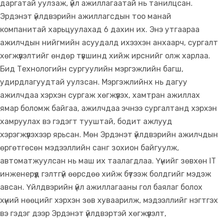
даргатай уулзаж, үйл ажиллагаатай нь танилцсан.
Эрдэнэт үйлдвэрийн ажиллагсдын тоо манай
компанитай харьцуулахад 6 дахин их. Энэ утгаараа
ажилчдын нийгмийн асуудалд ихээхэн анхаарч, сургалт
хөгжүүлэлтийг өндөр түвшинд хийж ирснийг олж харлаа.
Бид Технологийн сургуулийн мэргэжлийн багш,
удирдлагуудтай уулзсан. Мэргэжлийнх нь дагуу
ажилчдаа хэрхэн сургаж хөгжүүлэх, хамтран ажиллах
ямар боломж байгаа, ажилчдаа эчнээ сургалтанд хэрхэн
хамруулах вэ гэдэгт тууштай, бодит ажлууд
хэрэгжүүлэхээр ярьсан. Мөн Эрдэнэт үйлдвэрийн ажилчдын
өргөтгөсөн мэдээллийн санг зохион байгуулж,
автоматжуулсан нь маш их таалагдлаа. Үүнийг зөвхөн IT
инженерүүд гэлтгүй өөрсдөө хийж бүтээж болдгийг мэдэж
авсан. Үйлдвэрийн үйл ажиллагааны гол баялаг болох
хүний нөөцийг хэрхэн зөв хуваарилж, мэдээллийг нэгтгэх
вэ гэдэг дээр Эрдэнэт үйлдвэртэй хөгжүүлэлт,