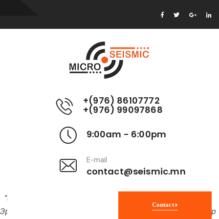
+(976) 86107772
+(976) 99097868
9:00am - 6:00pm
E-mail
contact@seismic.mn
“Эрдэнэс-Тавантолгой” ХК-ийн 168 ажилтан энэ онд
Contact
Эрдэнэт үйлдвэрийн туршлагатай танилцахаар хөтөлбөр