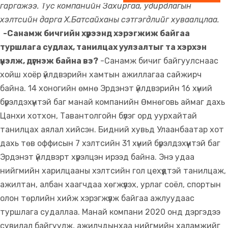
гаргажээ. Тус компанийн Захиргаа, удирдлагын
хэлтсийн дарга Х.Батсайханы сэтгэгдлийг хуваалцлаа.
-Санамж бичгийн хүрээнд хэрэгжиж байгаа
туршлага судлах, танилцах уулзалтыг та хэрхэн
үнэлж, дүгнэж байна вэ?
-Санамж бичиг байгуулснаас
хойш хоёр үйлдвэрийн хамтын ажиллагаа сайжирч
байна. 14 хоногийн өмнө Эрдэнэт үйлдвэрийн 16 хүний
бүрэлдэхүүнтэй баг манай компанийн Өмнөговь аймаг дахь
Цанхи хотхон, Тавантолгойн бүлэг орд уурхайтай
танилцах аялал хийсэн. Бидний хувьд Улаанбаатар хот
дахь төв оффисын 7 хэлтсийн 31 хүний бүрэлдэхүүнтэй баг
Эрдэнэт үйлдвэрт хүрэлцэн ирээд байна. Энэ удаа
нийгмийн харилцааны хэлтсийн гол цехүүдтэй танилцаж,
ажилтан, албан хаагчдаа хөгжүүлэх, урлаг соёл, спортын
олон төрлийн хийж хэрэгжүүлж байгаа ажлуудаас
туршлага судаллаа. Манай компани 2020 онд дэргэдээ
сувилал байгуулж, ажилчдынхаа нийгмийн халамжийг