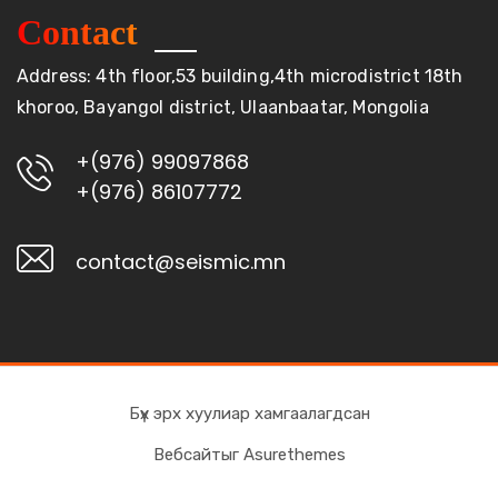
Contact
Address: 4th floor,53 building,4th microdistrict 18th
khoroo, Bayangol district, Ulaanbaatar, Mongolia
+(976) 99097868
+(976) 86107772
contact@seismic.mn
Бүх эрх хуулиар хамгаалагдсан
Вебсайтыг Asurethemes